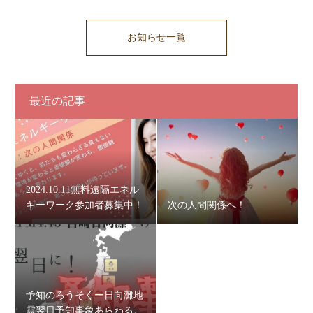
お知らせ一覧
最近の記事
2024.10.11無料遠隔エネル
ギーワーク参加者募集中！
次の人間関係へ！
予知のろうそくー日向灘地
震翌日予知事象あらわる。