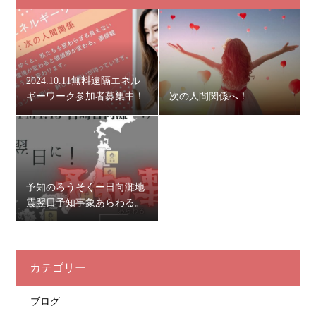
2024.10.11無料遠隔エネル
ギーワーク参加者募集中！
次の人間関係へ！
予知のろうそくー日向灘地
震翌日予知事象あらわる。
カテゴリー
ブログ